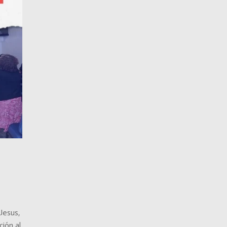
Jesus,
ción al