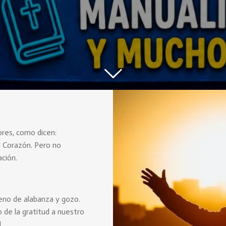
ores, como dicen:
l Corazón. Pero no
ción.
leno de alabanza y gozo.
 de la gratitud a nuestro
.